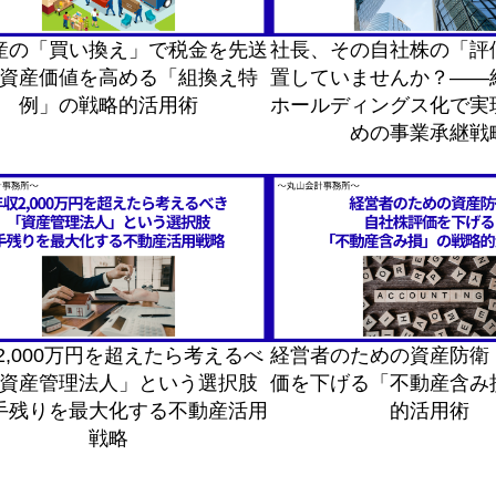
産の「買い換え」で税金を先送
社長、その自社株の「評
資産価値を高める「組換え特
置していませんか？——
例」の戦略的活用術
ホールディングス化で実
めの事業承継戦
2,000万円を超えたら考えるべ
経営者のための資産防衛
資産管理法人」という選択肢
価を下げる「不動産含み
手残りを最大化する不動産活用
的活用術
戦略