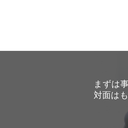
まずは
対面は