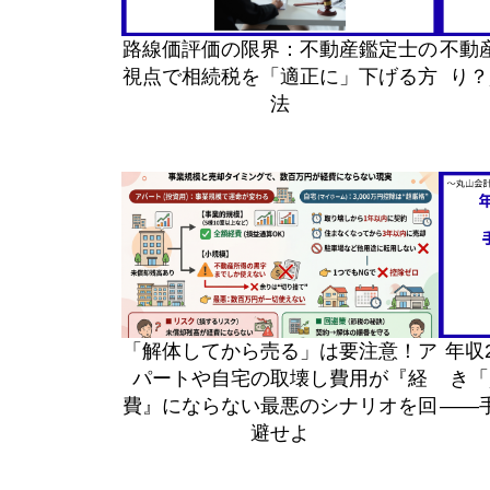
路線価評価の限界：不動産鑑定士の
不動
視点で相続税を「適正に」下げる方
り？
法
「解体してから売る」は要注意！ア
年収
パートや自宅の取壊し費用が『経
き「
費』にならない最悪のシナリオを回
――
避せよ