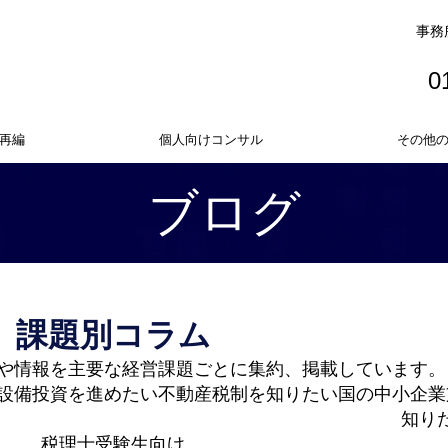
事務
0
再編
個人向けコンサル
その他
ブログ
課題別コラム
や情報を
主要な経営課題ごとに集約、掲載しています。
設備投資を進めたい
不動産税制を知りたい
国の中小企業
知り
税理士受験生向け