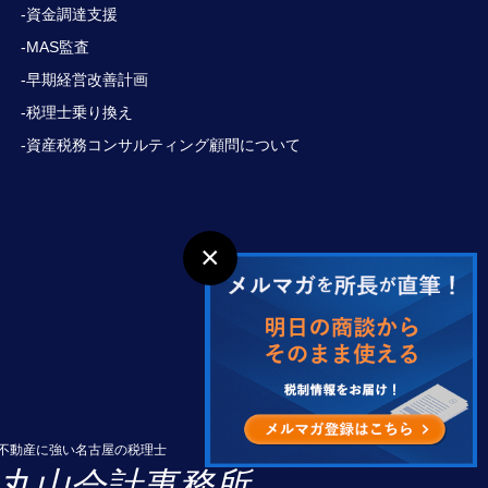
-資金調達支援
-MAS監査
-早期経営改善計画
-税理士乗り換え
-資産税務コンサルティング顧問について
×
不動産に強い名古屋の税理士
丸山会計事務所