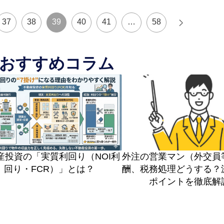
37
38
39
40
41
…
58
おすすめコラム
産投資の「実質利回り（NOI利
外注の営業マン（外交員
回り・FCR）」とは？
酬、税務処理どうする？
ポイントを徹底解