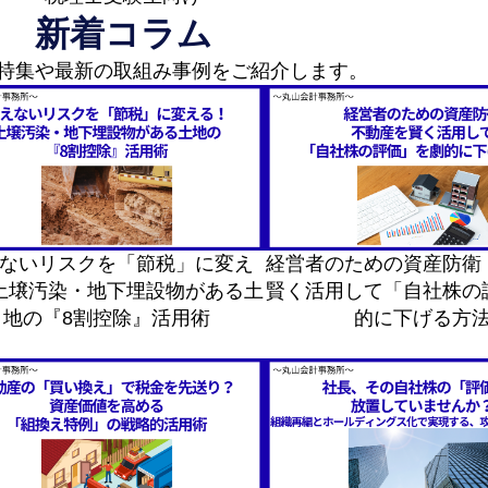
新着コラム
特集や最新の取組み事例を
ご紹介します。
ないリスクを「節税」に変え
経営者のための資産防衛
土壌汚染・地下埋設物がある土
賢く活用して「自社株の
地の『8割控除』活用術
的に下げる方