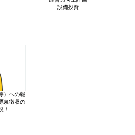
設備投資
等）への報
源泉徴収の
説！