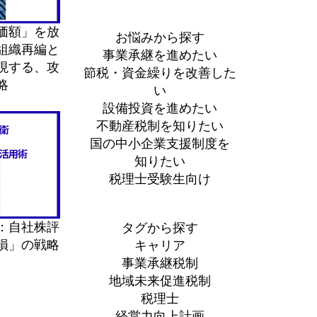
価額」を放
お悩みから探す
組織再編と
事業承継を進めたい
現する、攻
節税・資金繰りを改善した
略
い
設備投資を進めたい
不動産税制を知りたい
国の中小企業支援制度を
知りたい
税理士受験生向け
：自社株評
タグから探す
損」の戦略
キャリア
事業承継税制
地域未来促進税制
税理士
経営力向上計画