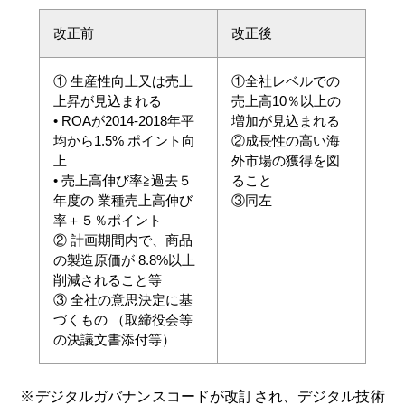
改正前
改正後
① 生産性向上又は売上
①全社レベルでの
上昇が見込まれる
売上高10％以上の
• ROAが2014-2018年平
増加が見込まれる
均から1.5% ポイント向
②成長性の高い海
上
外市場の獲得を図
• 売上高伸び率≧過去５
ること
年度の 業種売上高伸び
③同左
率＋５％ポイント
② 計画期間内で、商品
の製造原価が 8.8%以上
削減されること等
③ 全社の意思決定に基
づくもの （取締役会等
の決議文書添付等）
※デジタルガバナンスコードが改訂され、デジタル技術