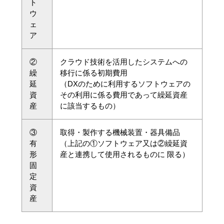
ト
ウ
ェ
ア
②
クラウド技術を活用したシステムへの
繰
移行に係る初期費用
延
（DXのために利用するソフトウェアの
資
その利用に係る費用であって繰延資産
産
に該当するもの）
③
取得・製作する機械装置・器具備品
有
（上記の①ソフトウェア又は②繰延資
形
産と連携して使用されるものに 限る）
固
定
資
産