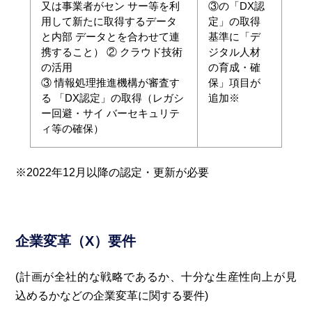
又は事業者がセン サー等を利
③の「DX認
用して新たに取得するデータ
定」の取得
と内部 データとを合わせて連
基準に「デ
携すること） ② クラウド技術
ジタル人材
の活用
の育成・確
③ 情報処理推進機構が審査す
保」項目が
る 「DX認定」の取得（レガシ
追加※
ー回避・サイ バーセキュリテ
ィ等の確保）
※2022年12月以降の認定・更新が必要
企業変革（X）要件
(計画が全社的な戦略であるか、十分な生産性向上が見
込めるかなどの企業変革に関する要件)