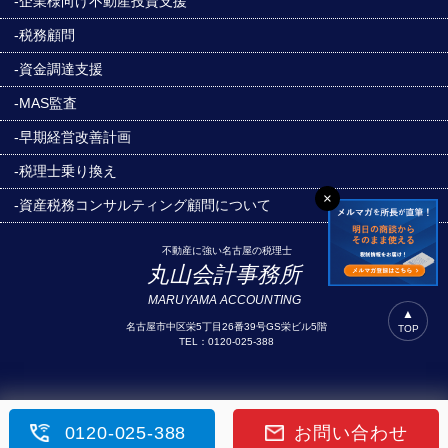
-企業様向け不動産投資支援
-税務顧問
-資金調達支援
-MAS監査
-早期経営改善計画
-税理士乗り換え
×
-資産税務コンサルティング顧問について
不動産に強い名古屋の税理士
丸山会計事務所
MARUYAMA ACCOUNTING
▲
名古屋市中区栄5丁目26番39号GS栄ビル5階
TOP
TEL：0120-025-388
0120-025-388
お問い合わせ